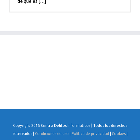
de qué es […]
Copyright 2015 Centro Delitos Informáticos | Todos los derechos
reservados |
Condiciones de uso
|
Política de privacidad
|
Cookies
|