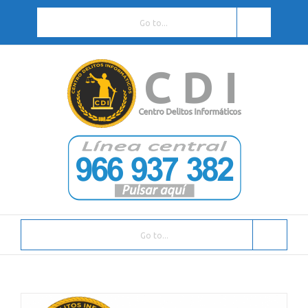
Go to...
Go to...