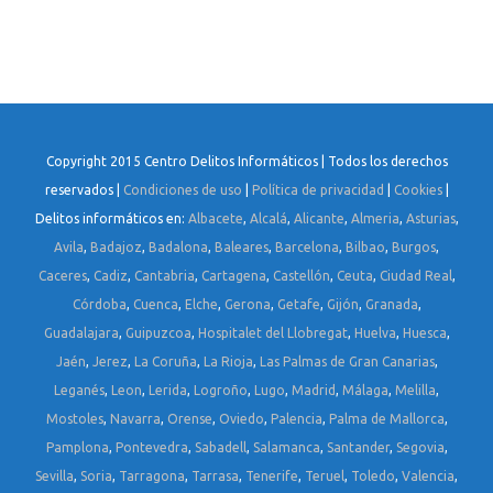
Copyright 2015 Centro Delitos Informáticos | Todos los derechos
reservados |
Condiciones de uso
|
Política de privacidad
|
Cookies
|
Delitos informáticos en:
Albacete
,
Alcalá
,
Alicante
,
Almeria
,
Asturias
,
Avila
,
Badajoz
,
Badalona
,
Baleares
,
Barcelona
,
Bilbao
,
Burgos
,
Caceres
,
Cadiz
,
Cantabria
,
Cartagena
,
Castellón
,
Ceuta
,
Ciudad Real
,
Córdoba
,
Cuenca
,
Elche
,
Gerona
,
Getafe
,
Gijón
,
Granada
,
Guadalajara
,
Guipuzcoa
,
Hospitalet del Llobregat
,
Huelva
,
Huesca
,
Jaén
,
Jerez
,
La Coruña
,
La Rioja
,
Las Palmas de Gran Canarias
,
Leganés
,
Leon
,
Lerida
,
Logroño
,
Lugo
,
Madrid
,
Málaga
,
Melilla
,
Mostoles
,
Navarra
,
Orense
,
Oviedo
,
Palencia
,
Palma de Mallorca
,
Pamplona
,
Pontevedra
,
Sabadell
,
Salamanca
,
Santander
,
Segovia
,
Sevilla
,
Soria
,
Tarragona
,
Tarrasa
,
Tenerife
,
Teruel
,
Toledo
,
Valencia
,