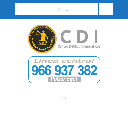
Go to...
Go to...