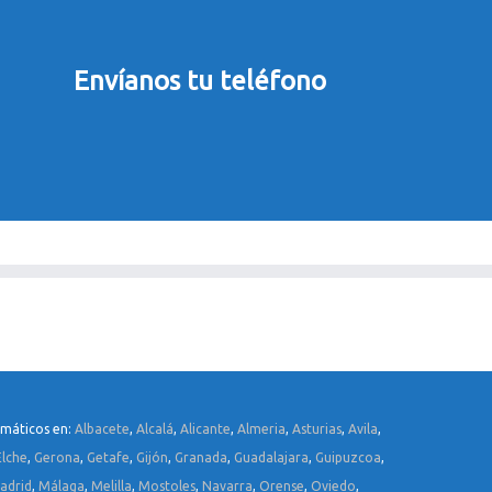
Envíanos tu teléfono
rmáticos en:
Albacete
,
Alcalá
,
Alicante
,
Almeria
,
Asturias
,
Avila
,
Elche
,
Gerona
,
Getafe
,
Gijón
,
Granada
,
Guadalajara
,
Guipuzcoa
,
adrid
,
Málaga
,
Melilla
,
Mostoles
,
Navarra
,
Orense
,
Oviedo
,