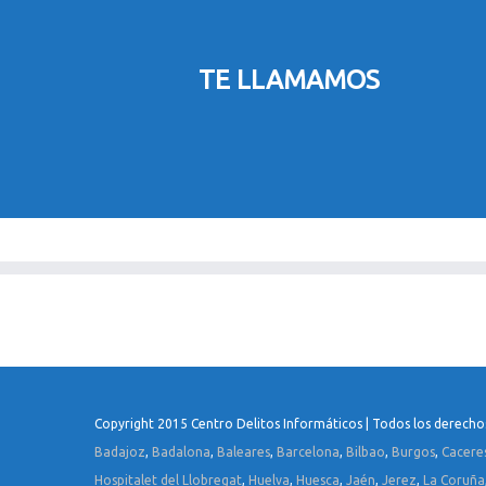
TE LLAMAMOS
Copyright 2015 Centro Delitos Informáticos | Todos los derecho
Badajoz
,
Badalona
,
Baleares
,
Barcelona
,
Bilbao
,
Burgos
,
Cacere
Hospitalet del Llobregat
,
Huelva
,
Huesca
,
Jaén
,
Jerez
,
La Coruña