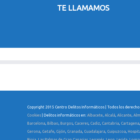
TE LLAMAMOS
Copyright 2015 Centro Delitos Informáticos | Todos los derecho
Cookies
| Delitos informáticos en:
Albacete
,
Alcalá
,
Alicante
,
Alm
Barcelona
,
Bilbao
,
Burgos
,
Caceres
,
Cadiz
,
Cantabria
,
Cartagena
Gerona
,
Getafe
,
Gijón
,
Granada
,
Guadalajara
,
Guipuzcoa
,
Hospit
Rioja
,
Las Palmas de Gran Canarias
,
Leganés
,
Leon
,
Lerida
,
Logr