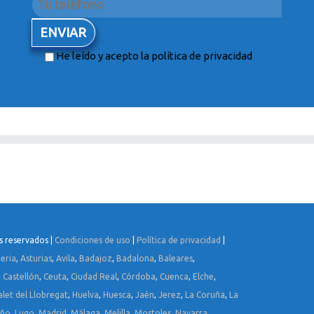
He leído y acepto la
política de privacidad
s reservados |
Condiciones de uso
|
Política de privacidad
|
eria
,
Asturias
,
Avila
,
Badajoz
,
Badalona
,
Baleares
,
,
Castellón
,
Ceuta
,
Ciudad Real
,
Córdoba
,
Cuenca
,
Elche
,
alet del Llobregat
,
Huelva
,
Huesca
,
Jaén
,
Jerez
,
La Coruña
,
La
oño
,
Lugo
,
Madrid
,
Málaga
,
Melilla
,
Mostoles
,
Navarra
,