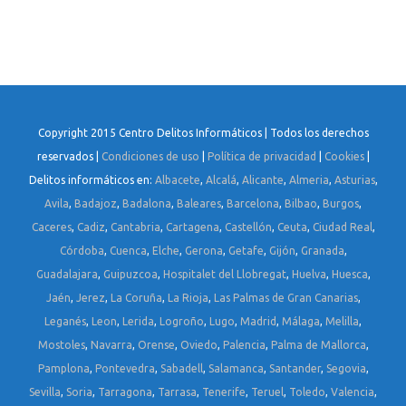
Copyright 2015 Centro Delitos Informáticos | Todos los derechos
reservados |
Condiciones de uso
|
Política de privacidad
|
Cookies
|
Delitos informáticos en:
Albacete
,
Alcalá
,
Alicante
,
Almeria
,
Asturias
,
Avila
,
Badajoz
,
Badalona
,
Baleares
,
Barcelona
,
Bilbao
,
Burgos
,
Caceres
,
Cadiz
,
Cantabria
,
Cartagena
,
Castellón
,
Ceuta
,
Ciudad Real
,
Córdoba
,
Cuenca
,
Elche
,
Gerona
,
Getafe
,
Gijón
,
Granada
,
Guadalajara
,
Guipuzcoa
,
Hospitalet del Llobregat
,
Huelva
,
Huesca
,
Jaén
,
Jerez
,
La Coruña
,
La Rioja
,
Las Palmas de Gran Canarias
,
Leganés
,
Leon
,
Lerida
,
Logroño
,
Lugo
,
Madrid
,
Málaga
,
Melilla
,
Mostoles
,
Navarra
,
Orense
,
Oviedo
,
Palencia
,
Palma de Mallorca
,
Pamplona
,
Pontevedra
,
Sabadell
,
Salamanca
,
Santander
,
Segovia
,
Sevilla
,
Soria
,
Tarragona
,
Tarrasa
,
Tenerife
,
Teruel
,
Toledo
,
Valencia
,