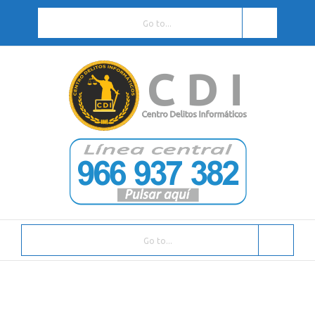
Go to...
Go to...