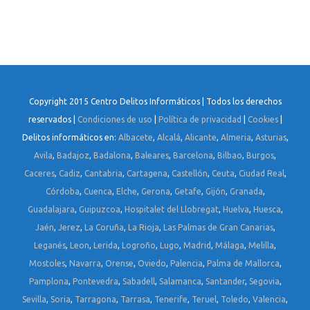
Copyright 2015 Centro Delitos Informáticos | Todos los derechos
reservados |
Condiciones de uso
|
Política de privacidad
|
Cookies
|
Delitos informáticos en:
Albacete
,
Alcalá
,
Alicante
,
Almeria
,
Asturias
,
Avila
,
Badajoz
,
Badalona
,
Baleares
,
Barcelona
,
Bilbao
,
Burgos
,
Caceres
,
Cadiz
,
Cantabria
,
Cartagena
,
Castellón
,
Ceuta
,
Ciudad Real
,
Córdoba
,
Cuenca
,
Elche
,
Gerona
,
Getafe
,
Gijón
,
Granada
,
Guadalajara
,
Guipuzcoa
,
Hospitalet del Llobregat
,
Huelva
,
Huesca
,
Jaén
,
Jerez
,
La Coruña
,
La Rioja
,
Las Palmas de Gran Canarias
,
Leganés
,
Leon
,
Lerida
,
Logroño
,
Lugo
,
Madrid
,
Málaga
,
Melilla
,
Mostoles
,
Navarra
,
Orense
,
Oviedo
,
Palencia
,
Palma de Mallorca
,
Pamplona
,
Pontevedra
,
Sabadell
,
Salamanca
,
Santander
,
Segovia
,
Sevilla
,
Soria
,
Tarragona
,
Tarrasa
,
Tenerife
,
Teruel
,
Toledo
,
Valencia
,