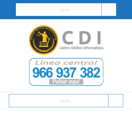
Go to...
Go to...