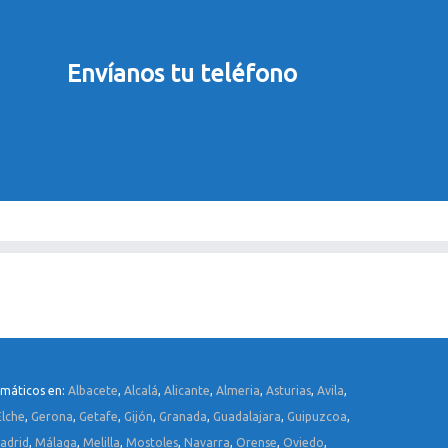
Envíanos tu teléfono
rmáticos en:
Albacete
,
Alcalá
,
Alicante
,
Almeria
,
Asturias
,
Avila
,
Elche
,
Gerona
,
Getafe
,
Gijón
,
Granada
,
Guadalajara
,
Guipuzcoa
,
adrid
,
Málaga
,
Melilla
,
Mostoles
,
Navarra
,
Orense
,
Oviedo
,