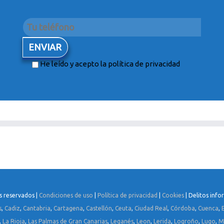
He leído y acepto la
política de privacidad
s reservados |
Condiciones de uso
|
Política de privacidad
|
Cookies
| Delitos info
s
,
Cadiz
,
Cantabria
,
Cartagena
,
Castellón
,
Ceuta
,
Ciudad Real
,
Córdoba
,
Cuenca
,
,
La Rioja
,
Las Palmas de Gran Canarias
,
Leganés
,
Leon
,
Lerida
,
Logroño
,
Lugo
,
M