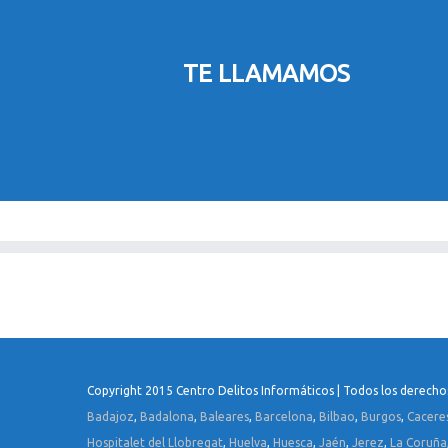
TE LLAMAMOS
Copyright 2015 Centro Delitos Informáticos | Todos los derecho
Badajoz
,
Badalona
,
Baleares
,
Barcelona
,
Bilbao
,
Burgos
,
Cacere
Hospitalet del Llobregat
,
Huelva
,
Huesca
,
Jaén
,
Jerez
,
La Coruña