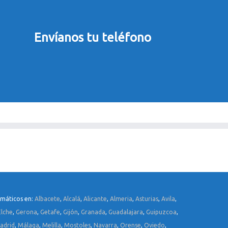
Envíanos tu teléfono
rmáticos en:
Albacete
,
Alcalá
,
Alicante
,
Almeria
,
Asturias
,
Avila
,
Elche
,
Gerona
,
Getafe
,
Gijón
,
Granada
,
Guadalajara
,
Guipuzcoa
,
adrid
,
Málaga
,
Melilla
,
Mostoles
,
Navarra
,
Orense
,
Oviedo
,