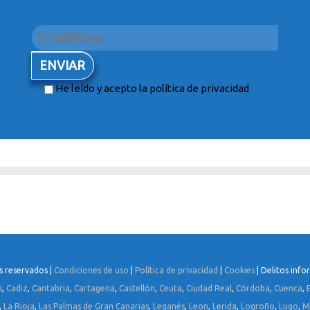
He leído y acepto la
política de privacidad
s reservados |
Condiciones de uso
|
Política de privacidad
|
Cookies
| Delitos info
s
,
Cadiz
,
Cantabria
,
Cartagena
,
Castellón
,
Ceuta
,
Ciudad Real
,
Córdoba
,
Cuenca
,
,
La Rioja
,
Las Palmas de Gran Canarias
,
Leganés
,
Leon
,
Lerida
,
Logroño
,
Lugo
,
M