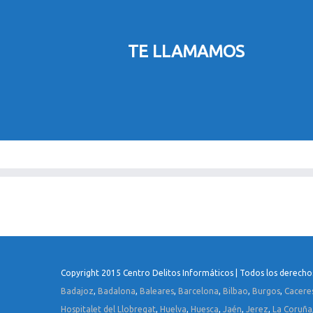
TE LLAMAMOS
Copyright 2015 Centro Delitos Informáticos | Todos los derecho
Badajoz
,
Badalona
,
Baleares
,
Barcelona
,
Bilbao
,
Burgos
,
Cacere
Hospitalet del Llobregat
,
Huelva
,
Huesca
,
Jaén
,
Jerez
,
La Coruña