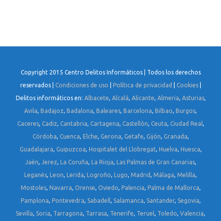
Copyright 2015 Centro Delitos Informáticos | Todos los derechos
reservados |
Condiciones de uso
|
Política de privacidad
|
Cookies
|
Delitos informáticos en:
Albacete
,
Alcalá
,
Alicante
,
Almeria
,
Asturias
,
Avila
,
Badajoz
,
Badalona
,
Baleares
,
Barcelona
,
Bilbao
,
Burgos
,
Caceres
,
Cadiz
,
Cantabria
,
Cartagena
,
Castellón
,
Ceuta
,
Ciudad Real
,
Córdoba
,
Cuenca
,
Elche
,
Gerona
,
Getafe
,
Gijón
,
Granada
,
Guadalajara
,
Guipuzcoa
,
Hospitalet del Llobregat
,
Huelva
,
Huesca
,
Jaén
,
Jerez
,
La Coruña
,
La Rioja
,
Las Palmas de Gran Canarias
,
Leganés
,
Leon
,
Lerida
,
Logroño
,
Lugo
,
Madrid
,
Málaga
,
Melilla
,
Mostoles
,
Navarra
,
Orense
,
Oviedo
,
Palencia
,
Palma de Mallorca
,
Pamplona
,
Pontevedra
,
Sabadell
,
Salamanca
,
Santander
,
Segovia
,
Sevilla
,
Soria
,
Tarragona
,
Tarrasa
,
Tenerife
,
Teruel
,
Toledo
,
Valencia
,