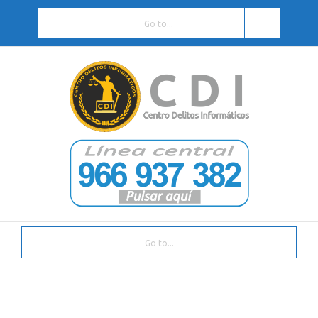
Go to...
Go to...