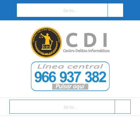
Go to...
Go to...