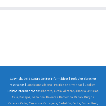
Copyright 2015 Centro Delitos Informáticos | Todos los derechos
reservados |
Condiciones de uso
|
Política de privacidad
|
Cookies
|
Delitos informáticos en:
Albacete
,
Alcalá
,
Alicante
,
Almeria
,
Asturias
,
Avila
,
Badajoz
,
Badalona
,
Baleares
,
Barcelona
,
Bilbao
,
Burgos
,
Caceres
,
Cadiz
,
Cantabria
,
Cartagena
,
Castellón
,
Ceuta
,
Ciudad Real
,