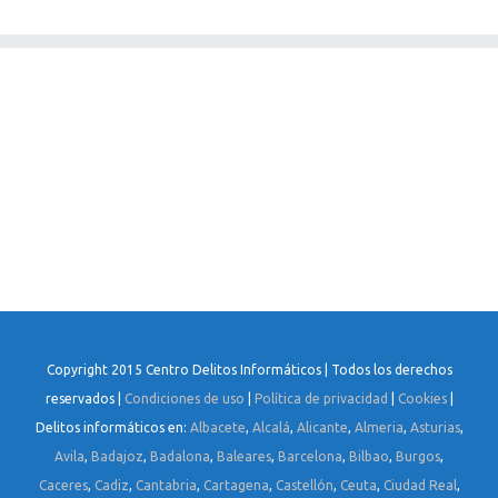
Copyright 2015 Centro Delitos Informáticos | Todos los derechos
reservados |
Condiciones de uso
|
Política de privacidad
|
Cookies
|
Delitos informáticos en:
Albacete
,
Alcalá
,
Alicante
,
Almeria
,
Asturias
,
Avila
,
Badajoz
,
Badalona
,
Baleares
,
Barcelona
,
Bilbao
,
Burgos
,
Caceres
,
Cadiz
,
Cantabria
,
Cartagena
,
Castellón
,
Ceuta
,
Ciudad Real
,