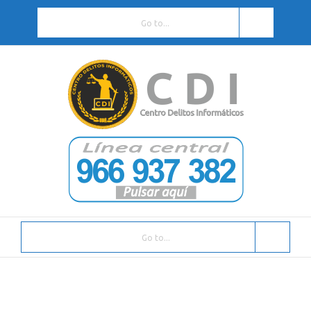
Go to...
Go to...