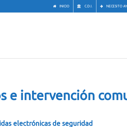
INICIO
C.D.I.
NECESITO A
os e intervención com
idas electrónicas de seguridad