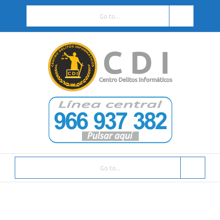
Go to...
Go to...