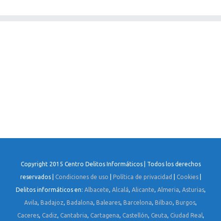
Copyright 2015 Centro Delitos Informáticos | Todos los derechos
reservados |
Condiciones de uso
|
Política de privacidad
|
Cookies
|
Delitos informáticos en:
Albacete
,
Alcalá
,
Alicante
,
Almeria
,
Asturias
,
Avila
,
Badajoz
,
Badalona
,
Baleares
,
Barcelona
,
Bilbao
,
Burgos
,
Caceres
,
Cadiz
,
Cantabria
,
Cartagena
,
Castellón
,
Ceuta
,
Ciudad Real
,