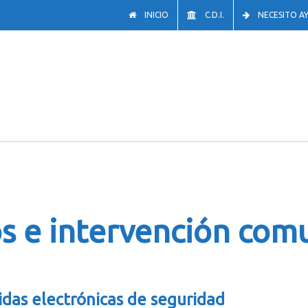
INICIO
C.D.I.
NECESITO A
os e intervención com
idas electrónicas de seguridad