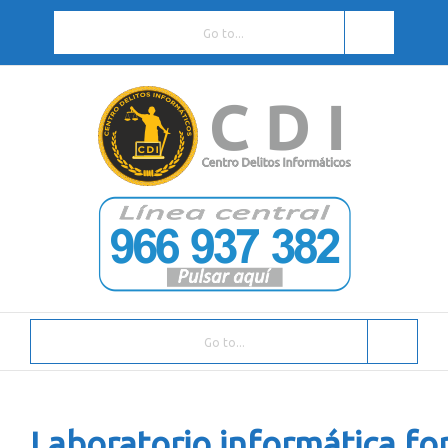
Go to...
Go to...
Laboratorio informática fo