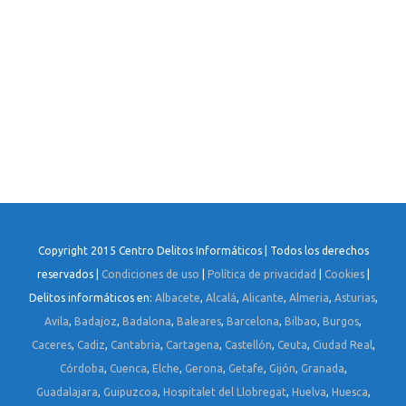
Copyright 2015 Centro Delitos Informáticos | Todos los derechos
reservados |
Condiciones de uso
|
Política de privacidad
|
Cookies
|
Delitos informáticos en:
Albacete
,
Alcalá
,
Alicante
,
Almeria
,
Asturias
,
Avila
,
Badajoz
,
Badalona
,
Baleares
,
Barcelona
,
Bilbao
,
Burgos
,
Caceres
,
Cadiz
,
Cantabria
,
Cartagena
,
Castellón
,
Ceuta
,
Ciudad Real
,
Córdoba
,
Cuenca
,
Elche
,
Gerona
,
Getafe
,
Gijón
,
Granada
,
Guadalajara
,
Guipuzcoa
,
Hospitalet del Llobregat
,
Huelva
,
Huesca
,