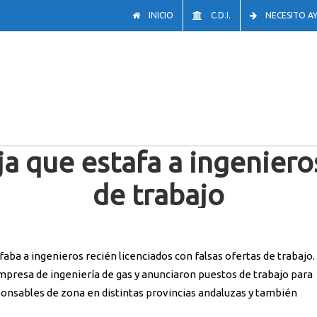
INICIO
C.D.I.
NECESITO A
a que estafa a ingenieros
de trabajo
tos
,
Laboratorio Forense
,
Suplantación de identidad
/
Detenida una pareja que estafa a ingenier
faba a ingenieros recién licenciados con falsas ofertas de trabajo.
presa de ingeniería de gas y anunciaron puestos de trabajo para
ponsables de zona en distintas provincias andaluzas y también