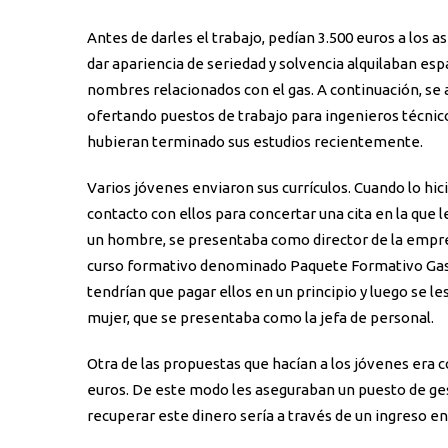
Antes de darles el trabajo, pedían 3.500 euros a los 
dar apariencia de seriedad y solvencia alquilaban esp
nombres relacionados con el gas. A continuación, se
ofertando puestos de trabajo para ingenieros técnico
hubieran terminado sus estudios recientemente.
Varios jóvenes enviaron sus currículos. Cuando lo hi
contacto con ellos para concertar una cita en la que l
un hombre, se presentaba como director de la empres
curso formativo denominado Paquete Formativo Gasis
tendrían que pagar ellos en un principio y luego se 
mujer, que se presentaba como la jefa de personal.
Otra de las propuestas que hacían a los jóvenes era 
euros. De este modo les aseguraban un puesto de ges
recuperar este dinero sería a través de un ingreso e