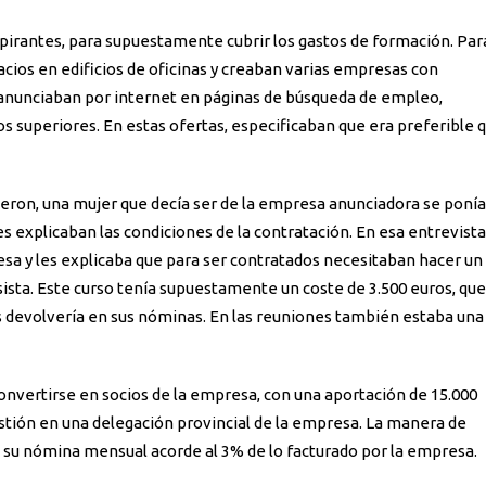
aspirantes, para supuestamente cubrir los gastos de formación. Par
acios en edificios de oficinas y creaban varias empresas con
 anunciaban por internet en páginas de búsqueda de empleo,
s superiores. En estas ofertas, especificaban que era preferible 
cieron, una mujer que decía ser de la empresa anunciadora se poní
es explicaban las condiciones de la contratación. En esa entrevista
a y les explicaba que para ser contratados necesitaban hacer un
ta. Este curso tenía supuestamente un coste de 3.500 euros, que
les devolvería en sus nóminas. En las reuniones también estaba una
convertirse en socios de la empresa, con una aportación de 15.000
tión en una delegación provincial de la empresa. La manera de
n su nómina mensual acorde al 3% de lo facturado por la empresa.